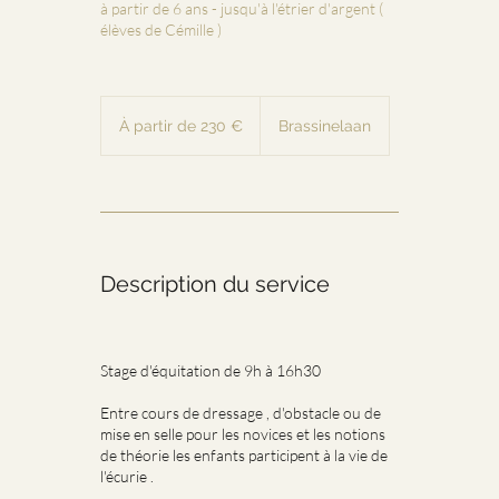
à partir de 6 ans - jusqu'à l'étrier d'argent (
élèves de Cémille )
À
partir
À partir de 230 €
Brassinelaan
de
230
euros
Description du service
Stage d'équitation de 9h à 16h30
Entre cours de dressage , d'obstacle ou de
mise en selle pour les novices et les notions
de théorie les enfants participent à la vie de
l'écurie .