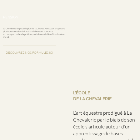
PENSION
La Chevalerie dispose de plus de 100 boxes, Nous vous proposons
plusieurs formules de location de boxes et nous vous
accompagnons dans la gestion quotidienne du bien être de votre
cheval.
DÉCOUVREZ NOS FORMULES ICI
L’ÉCOLE
DE LA CHEVALERIE
L’art équestre prodigué à La
Chevalerie par le biais de son
école s’articule autour d’un
apprentissage de bases