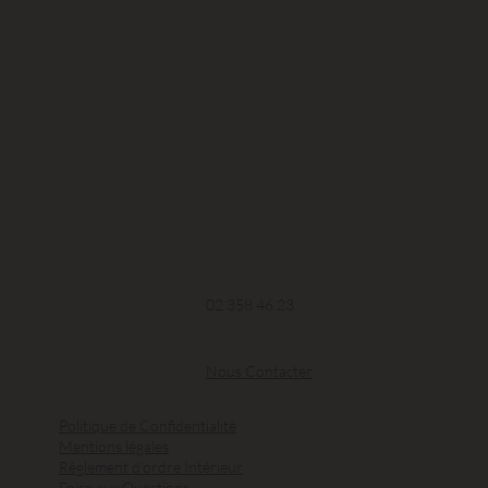
02 358 46 23
Nous Contacter
Politique de Confidentialité
Mentions légales
Règlement d'ordre Intérieur
Foire aux Questions