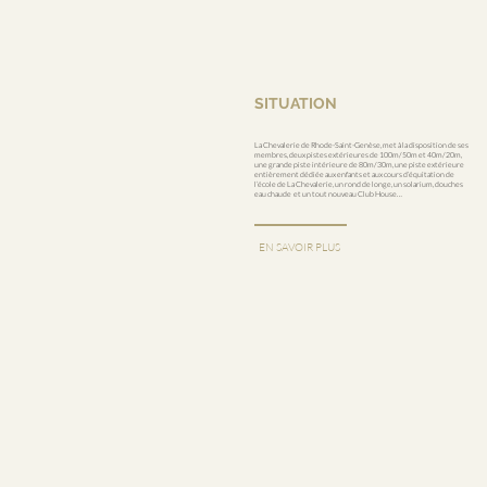
SITUATION
La Chevalerie de Rhode-Saint-Genèse, met à la disposition de ses
membres, deux pistes extérieures de 100m/50m et 40m/20m,
une grande piste intérieure de 80m/30m, une piste extérieure
entièrement dédiée aux enfants et aux cours d’équitation de
l’école de La Chevalerie, un rond de longe, un solarium, douches
eau chaude et un tout nouveau Club House…
EN SAVOIR PLUS